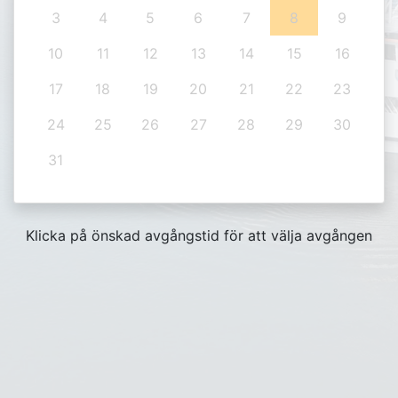
3
4
5
6
7
8
9
10
11
12
13
14
15
16
17
18
19
20
21
22
23
24
25
26
27
28
29
30
31
Klicka på önskad avgångstid för att välja avgången