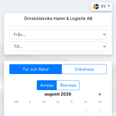
SV
Örnsköldsviks Hamn & Logistik AB
Tur och Retur
Enkelresa
Avresa
Återresa
augusti 2026
»
må
ti
on
to
fr
lö
sö
1
2