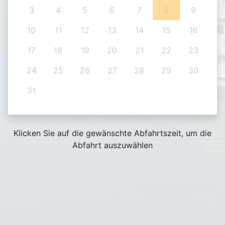
3
4
5
6
7
8
9
10
11
12
13
14
15
16
17
18
19
20
21
22
23
24
25
26
27
28
29
30
31
Klicken Sie auf die gewänschte Abfahrtszeit, um die
Abfahrt auszuwählen