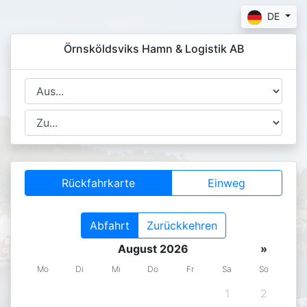
DE
Örnsköldsviks Hamn & Logistik AB
Rückfahrkarte
Einweg
Abfahrt
Zurückkehren
August 2026
»
Mo
Di
Mi
Do
Fr
Sa
So
1
2