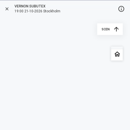
VERNON SUBUTEX
info_outline
close
more_vert
arrow_back
19:00 21-10-2026 Stockholm
arrow_upward
SCEN
style
date_range
1 ORT
5 OKTOBER 2026 - 14 NOVEMBER 2026