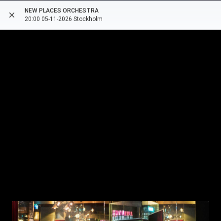
NEW PLACES ORCHESTRA
close
more_vert
arrow_back
20:00 05-11-2026 Stockholm
style
date_range
1 ORT
5 NOVEMBER 2026