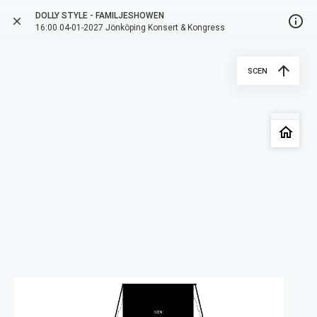
DOLLY STYLE - FAMILJESHOWEN
info_outline
close
more_vert
arrow_back
16:00 04-01-2027 Jönköping Konsert & Kongress
arrow_upward
SCEN
style
date_range
1 ORT
4 JANUARI 2027