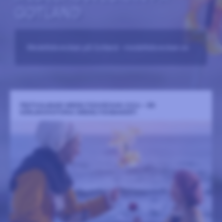
GOTLAND
Medeltidsveckan på Gotland –medeltidsveckan.se
FESTIVALBAND MEDELTIDSVECKAN 2026 – EN
KÄRLEKSHISTORIA (MEDELTIDSBANDET)