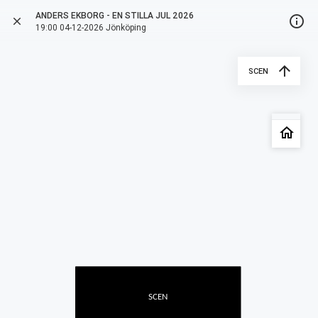
ANDERS EKBORG - EN STILLA JUL 2026
info_outline
close
more_vert
arrow_back
19:00 04-12-2026 Jönköping
arrow_upward
SCEN
style
date_range
1 ORT
4 DECEMBER 2026