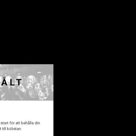
EN & GÖTEBORG
SÅLT
 minst 10%. Den
rt att köpa under
tart för att behålla din
till kölistan.