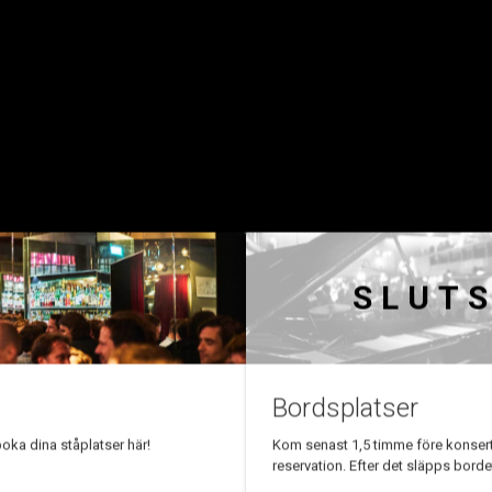
6
E THELIN” - NILS LANDGR
8.30, därefter släpps reservationen.
SLUT
t som du köper dina biljetter i vår webshop och spara
lig för förhandsbeställningar men rätterna går självkla
Bordsplatser
oka dina ståplatser här!
Kom senast 1,5 timme före konserts
avtalslagens regler om ångerrätt gäller inte vid köp av
reservation. Efter det släpps bordet 