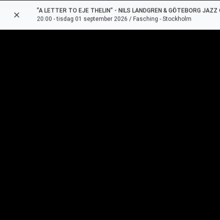
”A LETTER TO EJE THELIN” - NILS LANDGREN & GÖTEBORG JAZ
close
arrow_back
20:00 - tisdag 01 september 2026 / Fasching - Stockholm