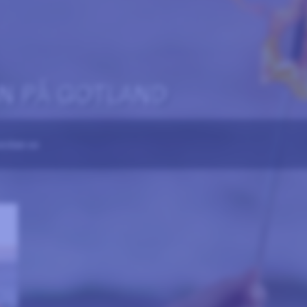
N PÅ GOTLAND
veckan.se