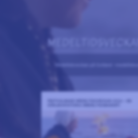
MEDELTIDSVECKA
Medeltidsveckan på Gotland –medeltids
FESTIVALBAND MEDELTIDSVECKAN 2026 – EN
KÄRLEKSHISTORIA (MEDELTIDSBANDET)