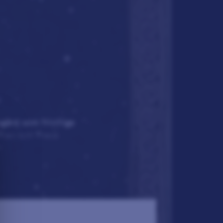
gård som frivilliga
 Frey och Freya
ingar vill ingen av
 världar för att
 skuggteater,
ation och kärlek