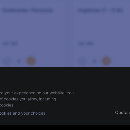
Studerande / Pensionär
Ungdomar (7 - 15 år)
225 SEK
200 SEK
–
+
–
+
0
0