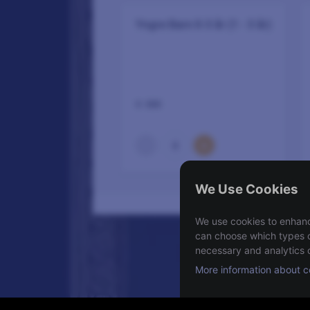
Yngre Barn 0-3 år (1 - 3 år)
0 SEK
–
+
0