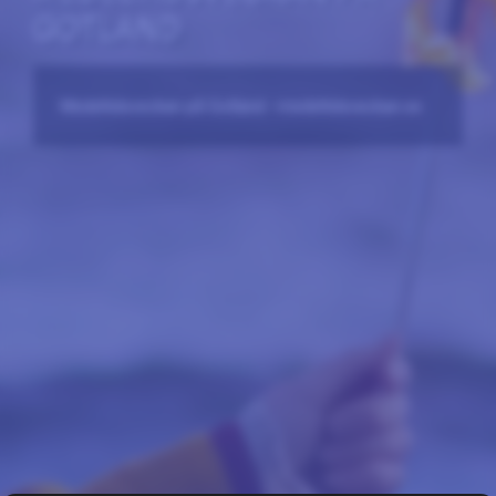
GOTLAND
Medeltidsveckan på Gotland –medeltidsveckan.se