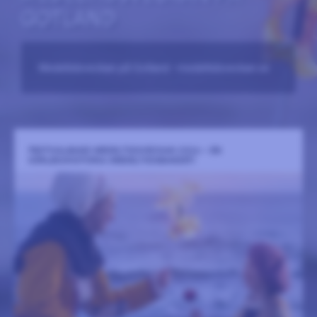
GOTLAND
Medeltidsveckan på Gotland –medeltidsveckan.se
FESTIVALBAND MEDELTIDSVECKAN 2026 – EN
KÄRLEKSHISTORIA (MEDELTIDSBANDET)