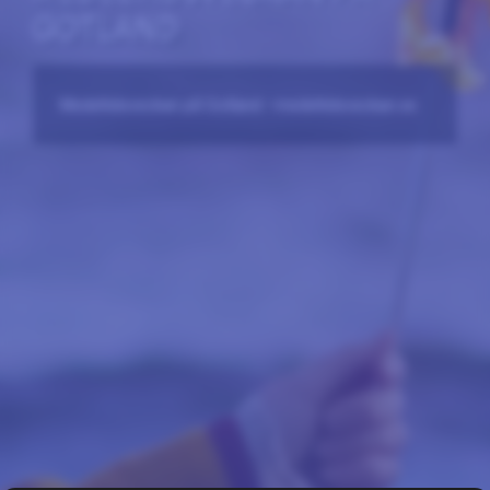
GOTLAND
Medeltidsveckan på Gotland –medeltidsveckan.se