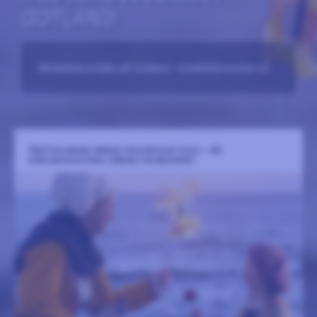
GOTLAND
Medeltidsveckan på Gotland –medeltidsveckan.se
FESTIVALBAND MEDELTIDSVECKAN 2026 – EN
KÄRLEKSHISTORIA (MEDELTIDSBANDET)