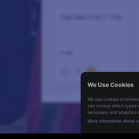
Yngre Barn 0-3 år (1 - 3 år)
0 SEK
–
+
0