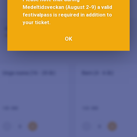
h gitarr
Medeltidsveckan (August 2-9) a valid
festivalpass is required in addition to
verk
your ticket.
KÄRLEK OCH BALLADER
från 120 SEK
samarbete med ABF Gotland.
OK
Unga vuxna (16 - 20 år)
Barn (4 - 6 år)
135 SEK
120 SEK
–
+
–
+
0
0