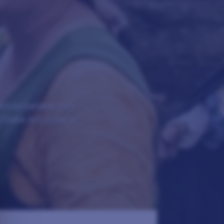
eltida ballader och
illbaka och njuta av
n försångare och
d. Kom och upplev