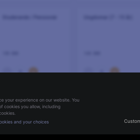
Studerande / Pensionär
Ungdomar (7 - 15 år)
135 SEK
120 SEK
–
+
–
+
0
0