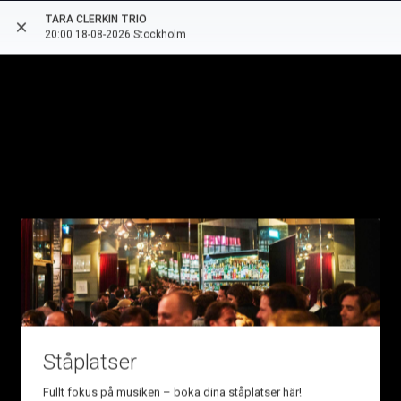
TARA CLERKIN TRIO
close
more_vert
arrow_back
20:00 18-08-2026 Stockholm
Ståplatser
style
date_range
1 ORT
18 AUGUSTI 2026
Fullt fokus på musiken – boka dina ståplatser här!