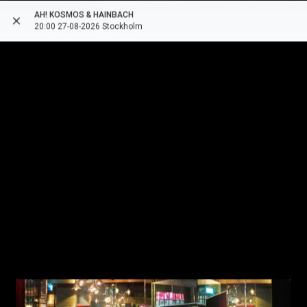
AH! KOSMOS & HAINBACH
close
more_vert
arrow_back
20:00 27-08-2026 Stockholm
style
date_range
1 ORT
27 AUGUSTI 2026