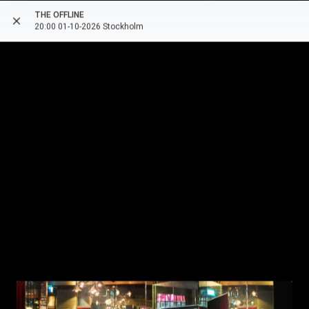
THE OFFLINE
close
more_vert
arrow_back
20:00 01-10-2026 Stockholm
style
date_range
1 ORT
1 OKTOBER 2026