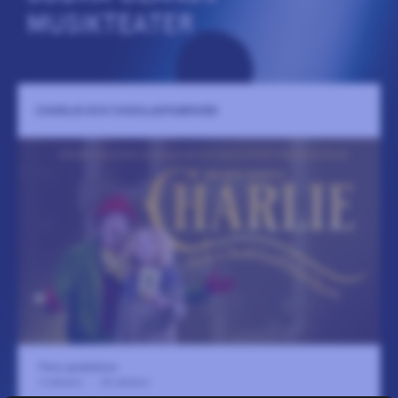
MUSIKTEATER
CHARLIE OCH CHOKLADFABRIKEN
Flera spelplatser
3 oktober
-
24 oktober