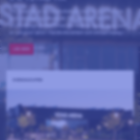
IFK Ystad HK är en handbollsklubb med en stolt historia
som sträcker sig tillbaka till 1927. Beläget i den
idrottsvänliga staden Ystad, har klubben sedan dess varit
en hängiven aktör i handbollsvärlden och ett kärt inslag i
lokalbefolkningens hjärtan.
LÄS MER
SVENSKACUPEN