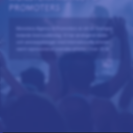
PROMOTERS
Monstera Agency & Promoters är ett av Sveriges
ledande livemusikbolag. Vi har arrangerat klubb-
och arenaspelningar med internationella artister
samt representerat svenska artister i över 20 år.