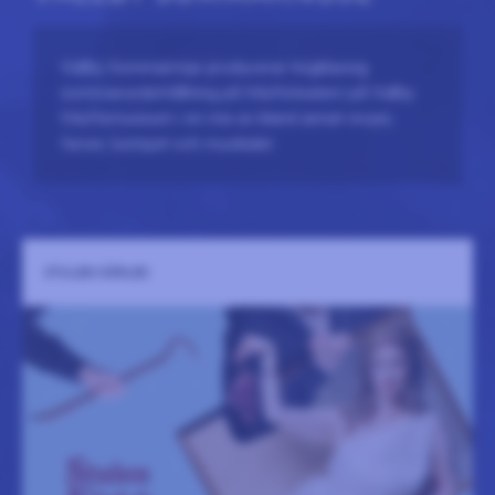
Vallby Sommarnöje producerar högklassig
sommarunderhållning på friluftsteatern på Vallby
friluftsmuseum i en mix av bland annat revyer,
farser, lustspel och musikaler.
STULEN KÄRLEK