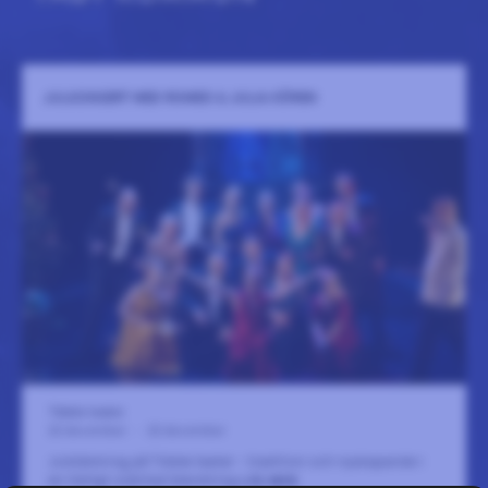
JULKONSERT MED ROMEO & JULIA KÖREN
Tibble teater
22 december
-
22 december
Julstämning på Tibble teater - tradition och nyskapande i
en härligt oväntad blandning
LÄS MER