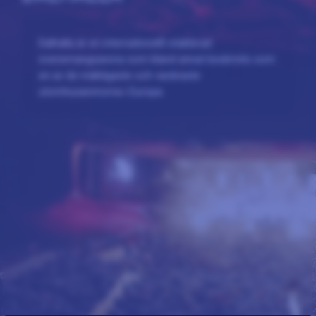
Dalhalla är en internationellt etablerad
evenemangsarena som bland annat beskrivits som
en av de mäktigaste och vackraste
utomhusarenorna i Europa.