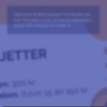
Välkommen till Alftas byaspex! Vi är aktuella med
revyn "Det spårar ur som har premiär sista helgen i
Januari 2026. Häng på, för nu åker vi!