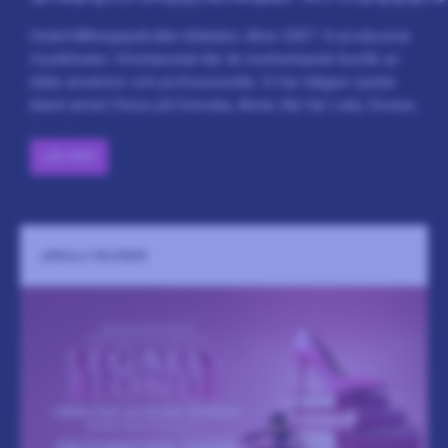
Underhållningspatrullen bildades våren 2007. Vi producerar
musikteater i Kristianstad där de medverkande består av
både amatörer och professionella. Vi har tidigare spelat
bland annat Chess på Svenska, Annie, My fair Lady, Grease,
Billy Elliot, med flera.
LÄS MER
LEGALLY BLONDE