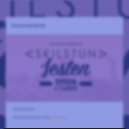
ESKILSTUNAFESTEN
Strömsholmen
Eskilstunafesten 2026
LÄS MER