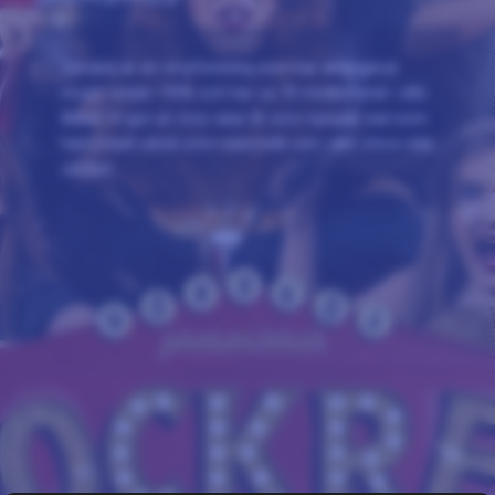
Gôrskôj är en revyförening som har arrangerat
revyer sedan 1996 och har ca 70 medlemmar i alla
åldrar. Vi gör en revy varje år som speglar vad som
hänt lokalt såväl som nationellt och i den stora vida
världen.