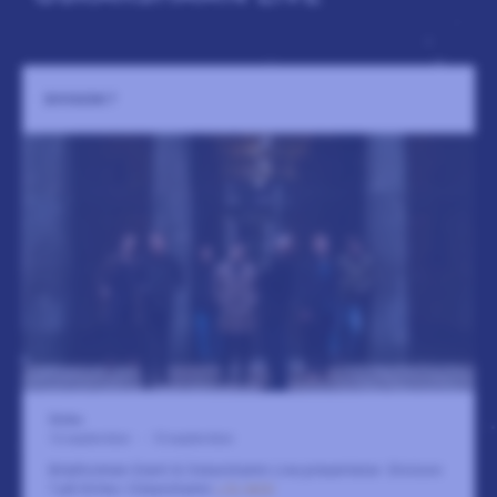
DIVISION 7
Strike
12 september
-
13 september
Brädholmen Event & Oskarshamn Live presenterar: Division
7 på Strike i Oskarshamn
LÄS MER