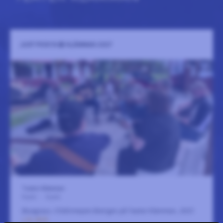
JUST PICK´N @ KLÄMMAN 2027
Teater Klämman
4 juni
-
6 juni
Bluegrass-/Oldtimejam återigen på Teater Klämman, 2027.
LÄS MER