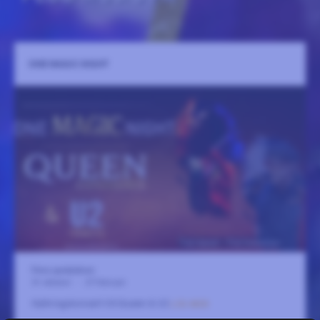
ONE MAGIC NIGHT
Flera spelplatser
31 oktober
-
27 februari
Hyllningskonsert till Queen & U2
LÄS MER