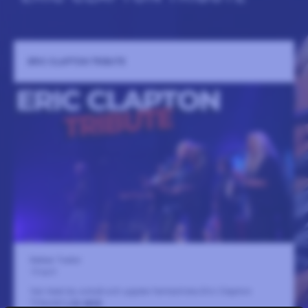
ERIC CLAPTON TRIBUTE
Kalmar Teater
10 april
Var med du också och upplev fantastiska Eric Clapton
Tribute!
LÄS MER