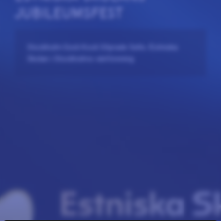
JUBILEUMSFEST
Stockholm Eesti Kooli Sõprade Selts /Estniska
Skolan i Stockholms vänförening