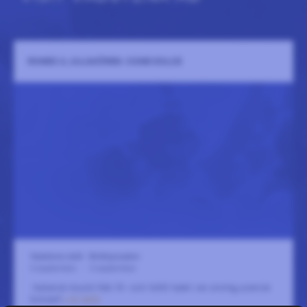
ROMEO & JULIAKÖREN: COME DOLCE
Vadstena slott - Bröllopssalen
5 september
-
5 september
italiensk musik från 15- och 1600-talet i en sinnlig,scenisk
konsert
LÄS MER