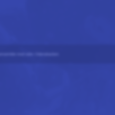
ensemble med säte i Odensbacken.