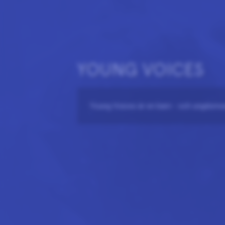
YOUNG VOICES
Young Voices är en barn - och ungdoms