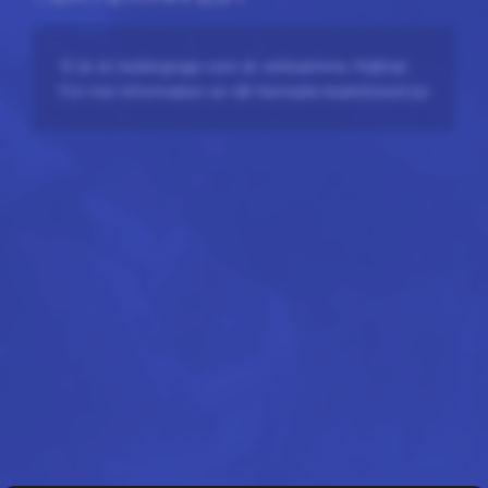
Vi är en teatergrupp som är verksamma i Kalmar.
För mer information se vår hemsida teaterinvest.se