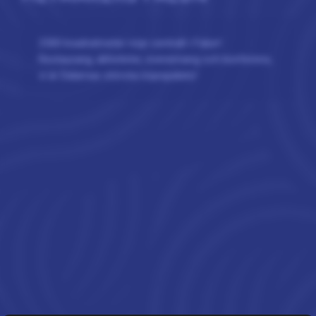
2500 kvadratmeter nöje centralt i Falun!
Restaurang, aktiviteter, evenemang och konferens,
vi är Dalarnas största nöjespalats!