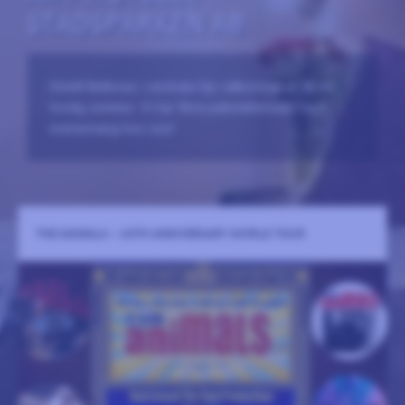
STADSPARKEN AB
Hotell Bellevue i centrala Hjo välkomnar er till en
trevlig vistelse. Vi har flera paketalternativ med
evenemang hos oss!
THE ANIMALS – 60TH ANNIVERSARY WORLD TOUR