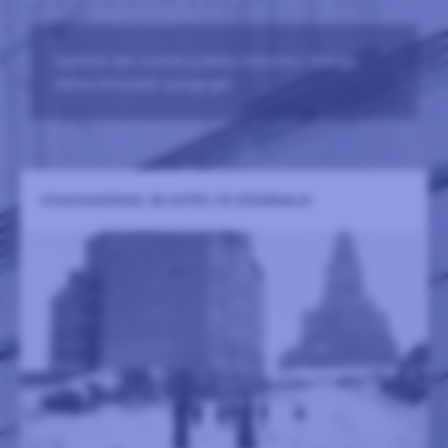
Upptäck den svensk-judiska historien i Sverige
äldsta bevarade synagoga!
STADSVANDRING: EN SHTETL PÅ SÖDERMALM