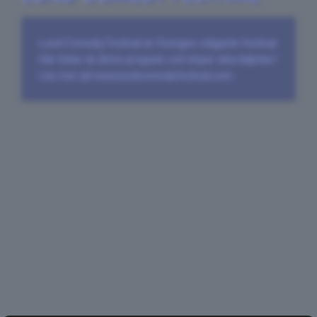
Lund Comedy Festival är Sveriges roligaste festival.
Här hittar du årets program och köper dina biljetter!
Läs mer på www.lundcomedyfestival.com