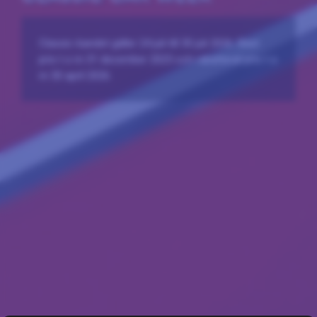
Classic-bandet gäller 24 juli till 30 juli 2026. Bäst
pris t o m 31 december 2025 och rabatterat pris t o
m 30 april 2026.