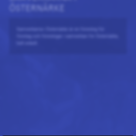
ÖSTERNÄRKE
Samverkarna i Östernärke är en förening för
företag och föreningar i samverkan för Östernärke,
helt enkelt.