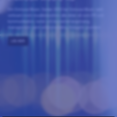
Om Enmusa Music: Sedan 2003 har Enmusa Music varit
verksam inom musikindustrins alla delar så som PR och
kommunikation, turné och konsertarrangemang,
management samt artistutveckling. Bolagets grundare
Anette Ståhl har 40 års erfarenhet av branschen
LÄS MER