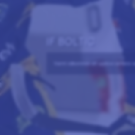
IF BOLTIC
Varmt välkommen att uppleva världens vac