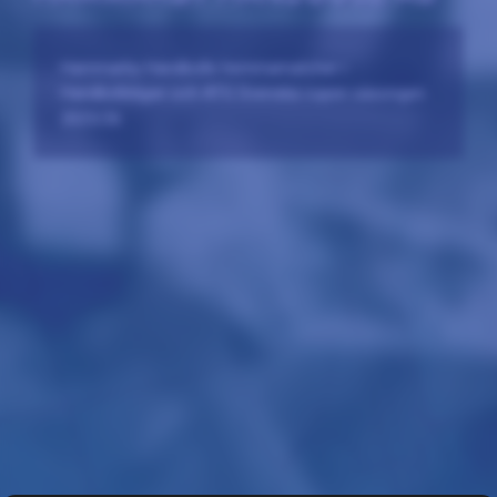
Hammarby Handbolls hemmamatcher i
Handbollsligan och ATG Svenska cupen säsongen
2025/26.