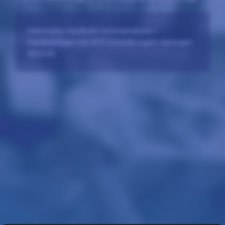
Hammarby Handbolls hemmamatcher i
Handbollsligan och ATG Svenska cupen säsongen
2025/26.