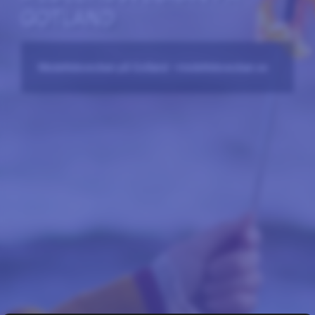
GOTLAND
Medeltidsveckan på Gotland –medeltidsveckan.se