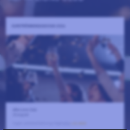
SURSTRÖMMINGSSKIVAN 2026
Alfta Lions Club
22 augusti
Ingen sammanfattning tillgänglig
LÄS MER