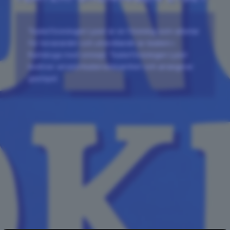
Teaterföreningen Lyset är en förening som arbetar
för bevarandet och utvecklande av teatern i
Karlskoga med omnejd. Teaterföreningen Lyset
bedriver amatörteaterverksamhet och arrangerar
gästspel.