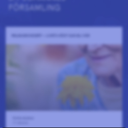
FÖRSAMLING
RELEASEKONSERT – LIVETS HÖST KAN BLI VÅR
Stefanskyrkan
17 oktober